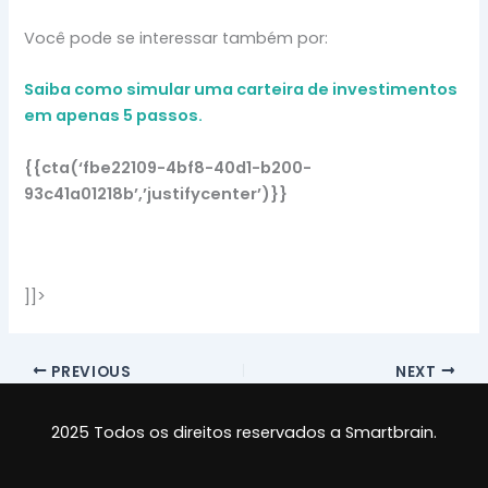
Você pode se interessar também por:
Saiba como simular uma carteira de investimentos
em apenas 5 passos.
{{cta(‘fbe22109-4bf8-40d1-b200-
93c41a01218b’,’justifycenter’)}}
]]>
PREVIOUS
NEXT
2025 Todos os direitos reservados a Smartbrain.