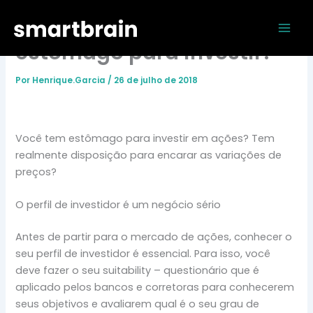
Ir
Mai
Ações: você tem
para
Men
o
estômago para investir?
conteúdo
Por
Henrique.Garcia
/
26 de julho de 2018
Você tem estômago para investir em ações? Tem
realmente disposição para encarar as variações de
preços?
O perfil de investidor é um negócio sério
Antes de partir para o mercado de ações, conhecer o
seu perfil de investidor é essencial. Para isso, você
deve fazer o seu suitability – questionário que é
aplicado pelos bancos e corretoras para conhecerem
seus objetivos e avaliarem qual é o seu grau de