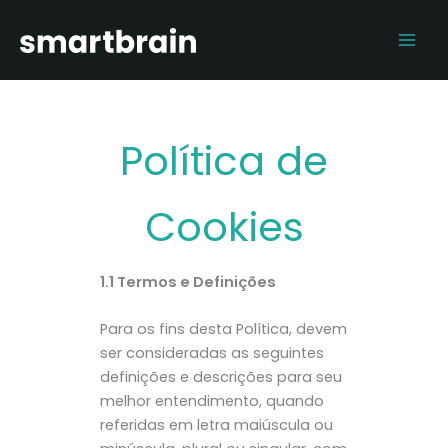
Ir
Mai
para
Men
o
conteúdo
Política de
Cookies
1.1 Termos e Definições
Para os fins desta Política, devem
ser consideradas as seguintes
definições e descrições para seu
melhor entendimento, quando
referidas em letra maiúscula ou