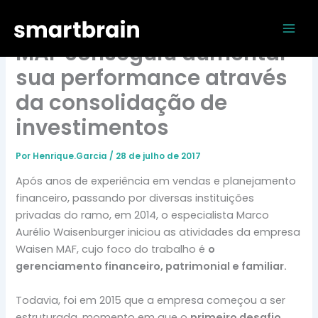
Ir
Mai
Como a empresa Waisen
para
Men
o
MAF conseguiu aumentar
conteúdo
sua performance através
da consolidação de
investimentos
Por
Henrique.Garcia
/
28 de julho de 2017
Após anos de experiência em vendas e planejamento
financeiro, passando por diversas instituições
privadas do ramo, em 2014, o especialista Marco
Aurélio Waisenburger iniciou as atividades da empresa
Waisen MAF, cujo foco do trabalho é
o
gerenciamento financeiro, patrimonial e familiar.
Todavia, foi em 2015 que a empresa começou a ser
estruturada, momento em que o
primeiro desafio