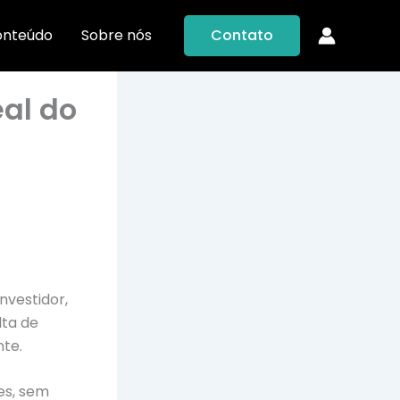
onteúdo
Sobre nós
Contato
eal do
nvestidor,
lta de
te.
es, sem