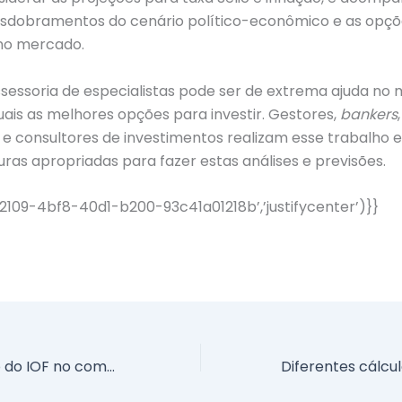
esdobramentos do cenário político-econômico e as opçõ
 no mercado.
ssessoria de especialistas pode ser de extrema ajuda n
quais as melhores opções para investir. Gestores,
bankers
e consultores de investimentos realizam esse trabalho 
ras apropriadas para fazer estas análises e previsões.
2109-4bf8-40d1-b200-93c41a01218b’,’justifycenter’)}}
Entenda o efeito do IOF no come-cotas