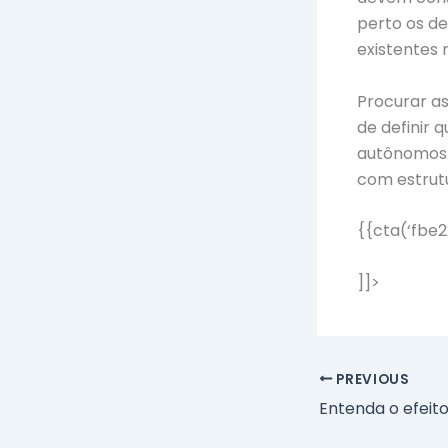
perto os d
existentes
Procurar a
de definir 
autônomos 
com estrutu
{{cta(‘fbe2
]]>
PREVIOUS