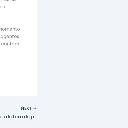
es
o momento
, agentes
e contam
NEXT
Diferentes cálculos da taxa de performance dos fundos