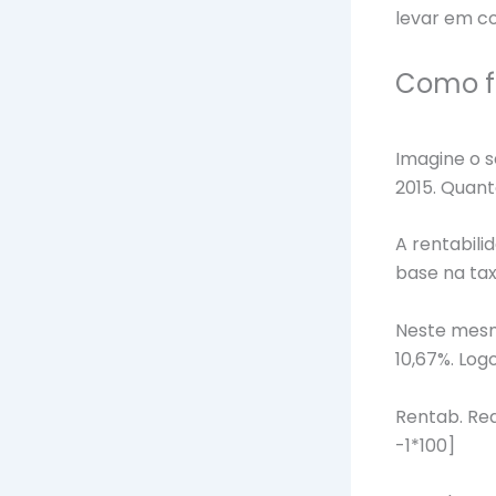
levar em co
Como f
Imagine o s
2015. Quant
A rentabili
base na tax
Neste mesm
10,67%. Logo
Rentab. Real
-1*100]