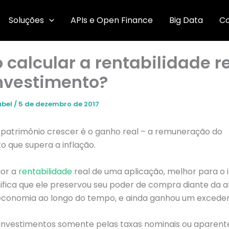
Soluções
APIs e Open Finance
Big Data
C
calcular a rentabilidade r
nvestimento?
abel
/
5 de dezembro de 2017
 patrimônio crescer é o ganho real – a remuneração do
o que supera a inflação.
or a
rentabilidade
real de uma aplicação, melhor para o i
ifica que ele preservou seu poder de compra diante da a
economia ao longo do tempo, e ainda ganhou um exceden
 investimentos somente pelas taxas nominais ou aparent