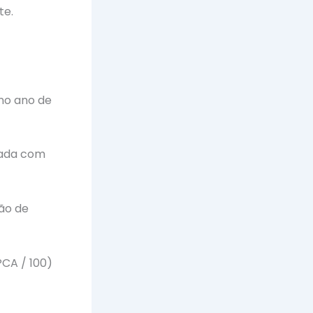
te.
 no ano de
ulada com
ão de
PCA / 100)