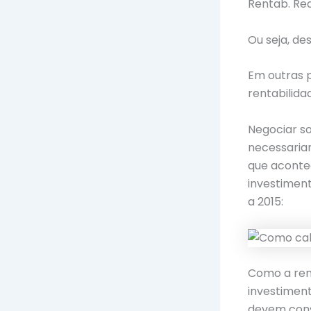
Rentab. Real
Ou seja, des
Em outras p
rentabilid
Negociar s
necessaria
que acont
investiment
a 2015:
Como a ren
investiment
devem consi