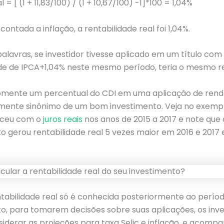
 = [ (1 + 11,83/100) / (1 + 10,67/100) -1]*100 = 1,04%
contada a inflação, a rentabilidade real foi 1,04%.
alavras, se investidor tivesse aplicado em um título com
ade de IPCA+1,04% neste mesmo período, teria o mesmo re
omente um percentual do CDI em uma aplicação de renda
mente sinônimo de um bom investimento. Veja no exempl
eceu com o
juros reais
nos anos de 2015 a 2017 e note qu
o gerou rentabilidade real 5 vezes maior em 2016 e 2017
tabilidade real só é conhecida posteriormente ao perío
o, para tomarem decisões sobre suas aplicações, os inve
derar as projeções para taxa Selic e inflação, e acomp