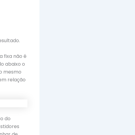
sultado.
 fixa não é
o abaixo o
e o mesmo
 em relação
do do
stidores
anhar de