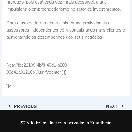
mercado, pois está cada vez mais acessível, o que
impulsiona o empreendedorismo no setor de investimentos.
Com o uso de ferramentas e sistemas, profissionais e
assessores independentes vêm conquistando mais clientes e
aumentando os desempenhos dos seus negócios.
{{cta(‘fbe22109-4bf8-40d1-b200-
93c41a01218b’,’justifycenter’)}}
]]>
PREVIOUS
NEXT
2025 Todos os direitos reservados a Smartbrain.