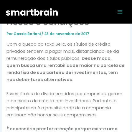
Ir
Mai
Debêntures, saiba os
para
Men
o
riscos e condições
conteúdo
Por
Cassio.Bariani
/
23 de novembro de 2017
Com a queda da taxa Selic, os títulos de crédito
privados tendem a pagar mais, distanciando-se da
remuneração dos títulos públicos.
Desse modo,
quem busca uma rentabilidade maior na parcela de
renda fixa de sua carteira de investimentos, tem
nas debêntures alternativas.
Esses títulos de dívida emitidos por empresas, geram
o de direito de crédito aos investidores. Portanto, o
principal risco é a possibilidade de a companhia
emissora não honrar seus compromissos.
É necessário prestar atenção porque existe uma