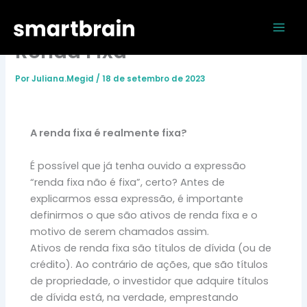
Ir
Mai
Precificação de Títulos de
para
Men
o
Renda Fixa
conteúdo
Por
Juliana.Megid
/
18 de setembro de 2023
A renda fixa é realmente fixa?
É possível que já tenha ouvido a expressão
“renda fixa não é fixa”, certo? Antes de
explicarmos essa expressão, é importante
definirmos o que são ativos de renda fixa e o
motivo de serem chamados assim.
Ativos de renda fixa são títulos de dívida (ou de
crédito). Ao contrário de ações, que são títulos
de propriedade, o investidor que adquire títulos
de dívida está, na verdade, emprestando