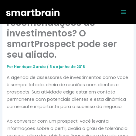
Ir
Mai
Quer guardar suas
para
Men
o
recomendações de
conteúdo
investimentos? O
smartProspect pode ser
seu aliado.
Por
Henrique.Garcia
/
5 de junho de 2018
A agenda de assessores de investimentos como você
é sempre lotada, cheia de reuniões com clientes e
prospects. Sua atividade exige estar em contato
permanente com potenciais clientes e esta dinâmica
comercial é importante para o sucesso do negócio.
Ao conversar com um prospect, você levanta
informações sobre o perfil, avalia o grau de tolerância
ao risco, além dos objetivos financeiros e de vida para