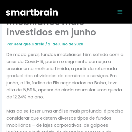
Ir
Mai
Ranking dos fundos
para
Men
o
imobiliários mais
conteúdo
investidos em junho
Por
Henrique.Garcia
/
21 de julho de 2020
De modo geral, fundos imobiliários têm sofrido com a
crise da Covid-19, porém o segmento começa a
ensaiar uma melhoria tímida, a partir da retomada
gradual das atividades do comércio e serviços. Em
junho, o Ifix, índice de FIIs negociados na Bolsa, teve
alta de 5,59%, apesar de ainda acumular uma queda
de 12,24% no ano.
Mas ao se fazer uma análise mais profunda, é preciso
considerar que existem diversos tipos de fundos
imobiliários – de lajes corporativas, de galpões