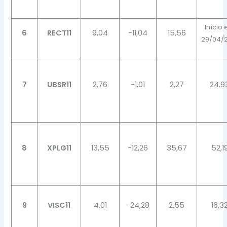
Início
6
RECT11
9,04
-11,04
15,56
29/04/
7
UBSR11
2,76
-1,01
2,27
24,9
8
XPLG11
13,55
-12,26
35,67
52,1
9
VISC11
4,01
-24,28
2,55
16,3