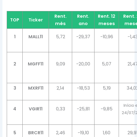
Rent.
Rent.
Rent. 12
Rent.
TOP
Ticker
mês
ano
meses
mes
1
MALL11
5,72
-29,37
-10,96
-1,4
2
MGFF11
9,09
-20,00
5,07
21,4
3
MXRF11
2,14
-18,53
5,19
34,0
Início
4
VGIR11
0,33
-25,81
-9,85
24/07/
5
BRCR11
2,46
-19,10
1,60
29,9