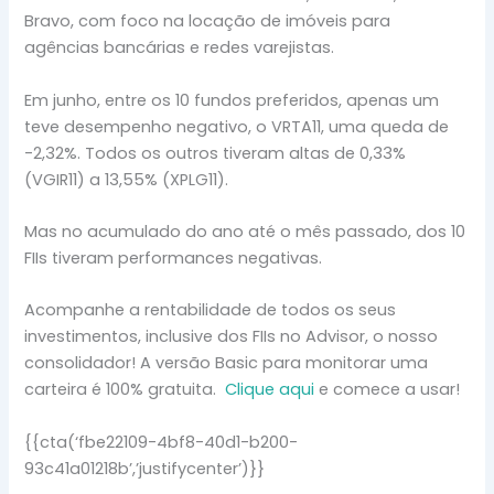
Bravo, com foco na locação de imóveis para
agências bancárias e redes varejistas.
Em junho, entre os 10 fundos preferidos, apenas um
teve desempenho negativo, o VRTA11, uma queda de
-2,32%. Todos os outros tiveram altas de 0,33%
(VGIR11) a 13,55% (XPLG11).
Mas no acumulado do ano até o mês passado, dos 10
FIIs tiveram performances negativas.
Acompanhe a rentabilidade de todos os seus
investimentos, inclusive dos FIIs no Advisor, o nosso
consolidador! A versão Basic para monitorar uma
carteira é 100% gratuita.
Clique aqui
e comece a usar!
{{cta(‘fbe22109-4bf8-40d1-b200-
93c41a01218b’,’justifycenter’)}}