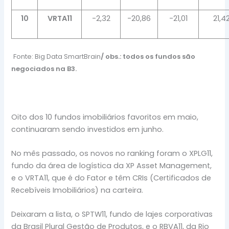
10
VRTA11
-2,32
-20,86
-21,01
21,4
Fonte: Big Data
SmartBrain
/ obs.: todos os fundos são
negociados na B3.
Oito dos 10 fundos imobiliários favoritos em maio,
continuaram sendo investidos em junho.
No mês passado, os novos no ranking foram o XPLG11,
fundo da área de logística da XP Asset Management,
e o VRTA11, que é do Fator e têm CRIs (Certificados de
Recebíveis Imobiliários) na carteira.
Deixaram a lista, o SPTW11, fundo de lajes corporativas
da Brasil Plural Gestão de Produtos, e o RBVA11, da Rio