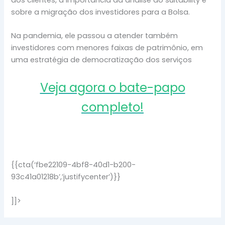
aos clientes, a importância da análise do suitability e
sobre a migração dos investidores para a Bolsa.
Na pandemia, ele passou a atender também
investidores com menores faixas de patrimônio, em
uma estratégia de democratização dos serviços
Veja agora o bate-papo
completo!
{{cta(‘fbe22109-4bf8-40d1-b200-
93c41a01218b’,’justifycenter’)}}
]]>