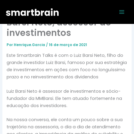
Ir
Mai
Smartbrain Talks com Luiz
para
Men
o
Barsi Neto, assessor de
conteúdo
investimentos
Por
Henrique.Garcia
/
16 de março de 2021
Este Smartbrain Talks é com o Luiz Barsi Neto, filho do
grande investidor Luiz Barsi, famoso por sua estratégia
de investimentos em ações com foco no longuíssimo
prazo e no reinvestimento dos dividendos
Luiz Barsi Neto é assessor de investimentos e sócio-
fundador da MMBarsi. Ele tem atuado fortemente na
educação dos investidores.
Na nossa conversa, ele conta um pouco sobre a sua
trajetória na assessoria, o dia a dia de atendimento