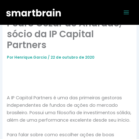
Ir
Mai
SmartBrain Talks com
para
Men
o
Pedro Cezar de Andrade,
conteúdo
sócio da IP Capital
Partners
Por
Henrique.Garcia
/
22 de outubro de 2020
A IP Capital Partners é uma das primeiras gestoras
independentes de fundos de ações do mercado
brasileiro. Possui uma filosofia de investimentos sólida,
além de uma performance excelente desde seu início.
Para falar sobre como escolher ações de boas